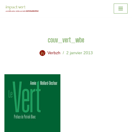
Aller
au
contenu
couv_vert_wbe
Verbzh
2 janvier 2013