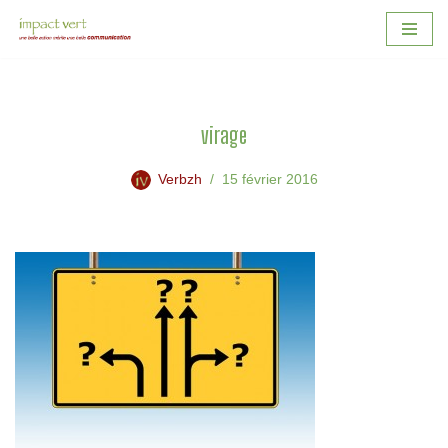
Aller
au
contenu
virage
Verbzh
15 février 2016